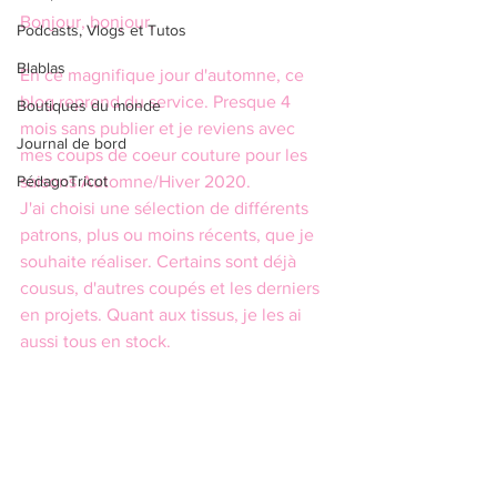
Bonjour, bonjour,
Podcasts, Vlogs et Tutos
Blablas
En ce magnifique jour d'automne, ce 
blog reprend du service. Presque 4 
Boutiques du monde
mois sans publier et je reviens avec 
Journal de bord
mes coups de coeur couture pour les 
PédagoTricot
saisons Automne/Hiver 2020.
J'ai choisi une sélection de différents 
patrons, plus ou moins récents, que je 
souhaite réaliser. Certains sont déjà 
cousus, d'autres coupés et les derniers 
en projets. Quant aux tissus, je les ai 
aussi tous en stock.