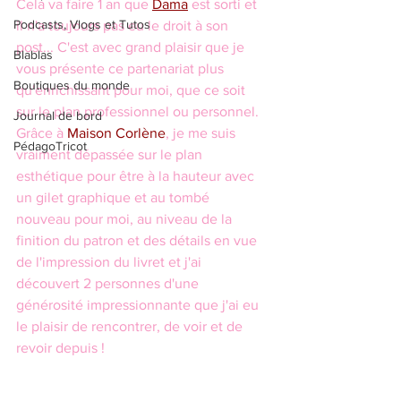
Cela va faire 1 an que 
Dama
 est sorti et 
Podcasts, Vlogs et Tutos
il n'a toujours pas eu le droit à son 
post... C'est avec grand plaisir que je 
Blablas
vous présente ce partenariat plus 
Boutiques du monde
qu'enrichissant pour moi, que ce soit 
sur le plan professionnel ou personnel. 
Journal de bord
Grâce à 
Maison Corlène
, je me suis 
PédagoTricot
vraiment dépassée sur le plan 
esthétique pour être à la hauteur avec 
un gilet graphique et au tombé 
nouveau pour moi, au niveau de la 
finition du patron et des détails en vue 
de l'impression du livret et j'ai 
découvert 2 personnes d'une 
générosité impressionnante que j'ai eu 
le plaisir de rencontrer, de voir et de 
revoir depuis !