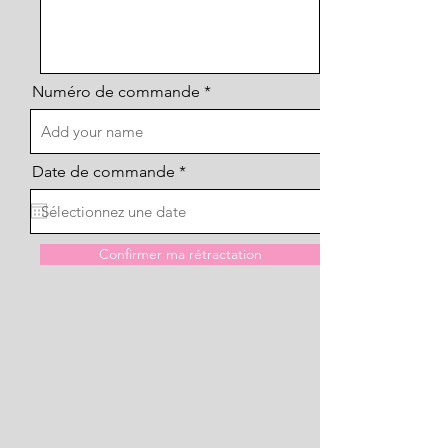
Numéro de commande
r
Date de commande
*
e
q
u
i
r
Confirmer ma rétractation
e
d