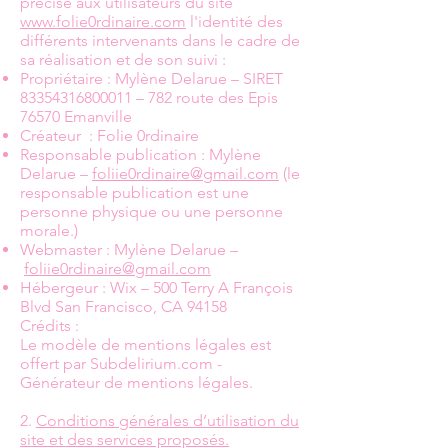
précisé aux utilisateurs du site
www.folie0rdinaire.com
l'identité des
différents intervenants dans le cadre de
sa réalisation et de son suivi :
Propriétaire : Mylène Delarue – SIRET
83354316800011
– 782 route des Epis
76570 Emanville
Créateur : Folie 0rdinaire
Responsable publication : Mylène
Delarue –
foliie0rdinaire@gmail.com
(le
responsable publication est une
personne physique ou une personne
morale.)
Webmaster : Mylène Delarue –
foliie0rdinaire@gmail.com
Hébergeur : Wix – 500 Terry A François
Blvd San Francisco, CA 94158
Crédits :
Le modèle de mentions légales est
offert par Subdelirium.com -
Générateur de mentions légales.
2.
Conditions générales d’utilisation du
site et des services proposés.