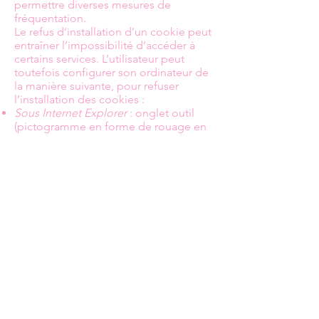
permettre diverses mesures de
fréquentation.
Le refus d’installation d’un cookie peut
entraîner l’impossibilité d’accéder à
certains services. L’utilisateur peut
toutefois configurer son ordinateur de
la manière suivante, pour refuser
l’installation des cookies :
Sous Internet Explorer
: onglet outil
(pictogramme en forme de rouage en
haut a droite) / options internet.
Cliquez sur Confidentialité et
choisissez Bloquer tous les cookies.
Validez sur Ok.
Sous Firefox
: en haut de la fenêtre du
navigateur, cliquez sur le bouton
Firefox, puis aller dans l'onglet
Options. Cliquer sur l'onglet Vie
privée.Paramétrez les Règles de
conservation sur : utiliser les
paramètres personnalisés pour
l'historique. Enfin décochez-la pour
désactiver les cookies.
Sous Safari
: Cliquez en haut à droite