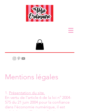
Mentions légales
1.
Présentation du site.
En vertu de l'article 6 de la loi n° 2004-
575 du 21 juin 2004 pour la confiance
dans l'économie numérique, il est