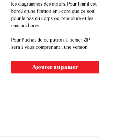
les diagrammes des motifs. Pour finir, il est
bordé d’une finition en i-cord que ce soit
pour le bas du corps ou l’encolure et les
emmanchures.
Pour l’achat de ce patron, 1 fichier ZIP
sera à vous comprenant : une version
numérique avec photos, une autre
imprimable avec 1 seule photo et moins de
Ajouter au panier
pages et il vous sera aussi envoyé une
version livret, la version pdf qui me sert
pour l’impression des livrets pour les
salons.