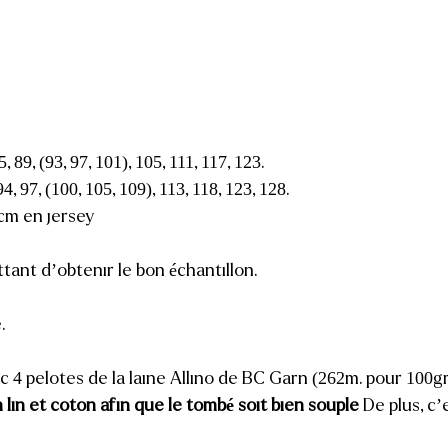
 89, (93, 97, 101), 105, 111, 117, 123.
, 97, (100, 105, 109), 113, 118, 123, 128.
 cm en jersey
ttant d’obtenir le bon échantillon.
.
ec 4 pelotes de la laine Allino de BC Garn (262m. pour 100gr
n lin et coton afin que le tombé soit bien souple
De plus, c’