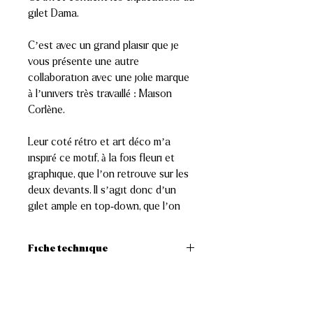
gilet Dama.
C’est avec un grand plaisir que je
vous présente une autre
collaboration avec une jolie marque
à l’univers très travaillé : Maison
Corlène.
Leur coté rétro et art déco m’a
inspiré ce motif, à la fois fleuri et
graphique, que l’on retrouve sur les
deux devants. Il s’agit donc d’un
gilet ample en top-down, que l’on
porte plutôt ouvert mais qui peut
être fermé en ajoutant un bouton ou
Fiche technique
un broche.
Niveau, Difficultés
:
OO°°°
Tailles
: 34, 36, 38, (40, 42,