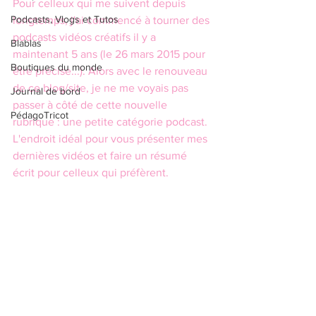
Pour celleux qui me suivent depuis 
Podcasts, Vlogs et Tutos
longtemps, j'ai commencé à tourner des 
podcasts vidéos créatifs il y a 
Blablas
maintenant 5 ans (le 26 mars 2015 pour 
Boutiques du monde
être précise...). Alors avec le renouveau 
de ce blog/site, je ne me voyais pas 
Journal de bord
passer à côté de cette nouvelle 
PédagoTricot
rubrique : une petite catégorie podcast. 
L'endroit idéal pour vous présenter mes 
dernières vidéos et faire un résumé 
écrit pour celleux qui préfèrent.