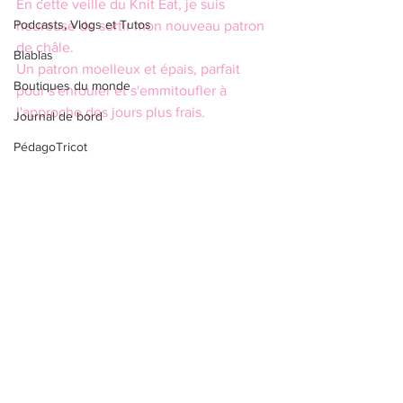
En cette veille du Knit Eat, je suis 
Podcasts, Vlogs et Tutos
heureuse de sortir mon nouveau patron 
de châle.
Blablas
Un patron moelleux et épais, parfait 
Boutiques du monde
pour s'enrouler et s'emmitoufler à 
l'approche des jours plus frais.
Journal de bord
PédagoTricot