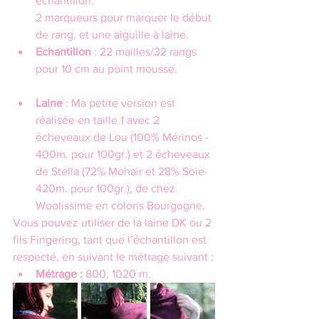
échantillon.
2 marqueurs pour marquer le début 
de rang, et une aiguille à laine.
Echantillon
 : 22 mailles/32 rangs 
pour 10 cm au point mousse.
Laine
 : 
Ma petite version est 
réalisée en taille 1 avec 2 
écheveaux de Lou (100% Mérinos - 
400m. pour 100gr.) et 2 écheveaux 
de Stella (72% Mohair et 28% Soie- 
420m. pour 100gr.), de chez 
Woolissime en coloris Bourgogne.
Vous pouvez utiliser de la laine DK ou 2 
fils Fingering, tant que l’échantillon est 
respecté, en suivant le métrage suivant :
Métrage : 
800, 1020 m.