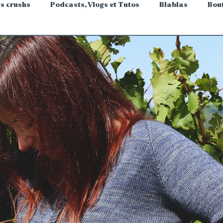
ts crushs
Podcasts, Vlogs et Tutos
Blablas
Bou
icot