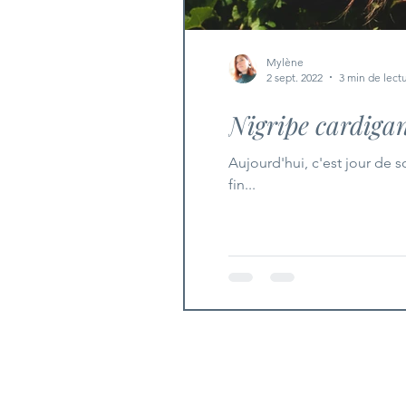
Mylène
2 sept. 2022
3 min de lect
Nigripe cardiga
Aujourd'hui, c'est jour de s
fin...