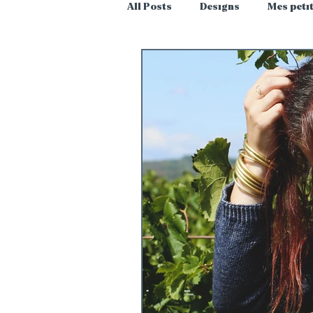
All Posts
Designs
Mes peti
Journal de bord
PédagoTr